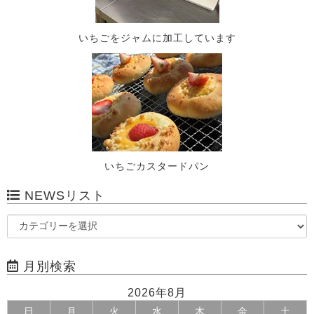
いちごをジャムに加工しています
いちごカスタードパン
NEWSリスト
月別検索
2026年8月
日
月
火
水
木
金
土