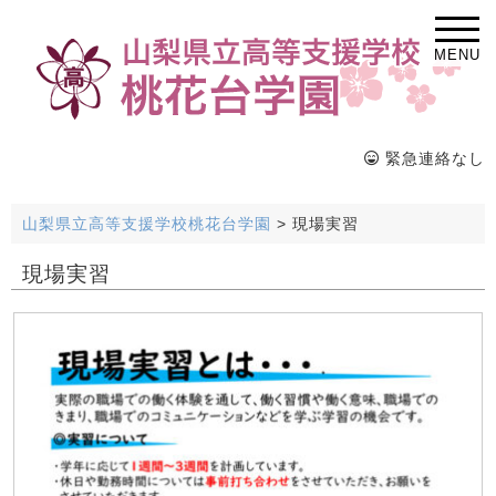
MENU
緊急連絡なし
山梨県立高等支援学校桃花台学園
>
現場実習
現場実習