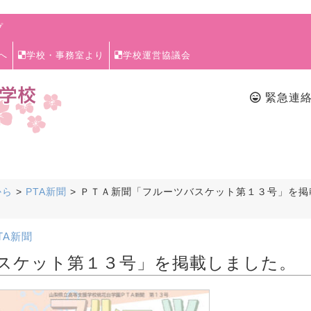
プ
へ
学校・事務室より
学校運営協議会
緊急連
から
>
PTA新聞
>
ＰＴＡ新聞「フルーツバスケット第１３号」を掲
TA新聞
スケット第１３号」を掲載しました。