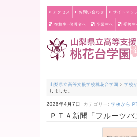
アクセス
お問い合わせ
サイトマッ
在校生･保護者へ
卒業生へ
受検生
山梨県立高等支援学校桃花台学園
>
学校
しました。
2026年4月7日
カテゴリー:
学校から
P
ＰＴＡ新聞「フルーツバ