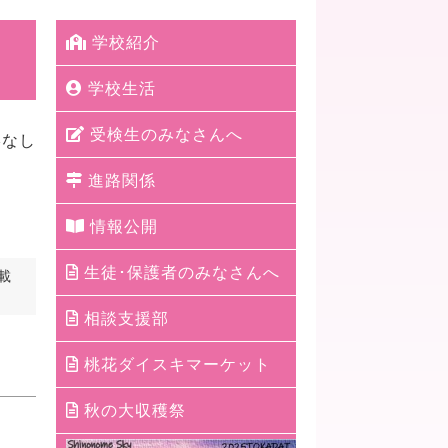
学校紹介
学校生活
受検生のみなさんへ
絡なし
進路関係
情報公開
生徒･保護者のみなさんへ
載
相談支援部
桃花ダイスキマーケット
秋の大収穫祭