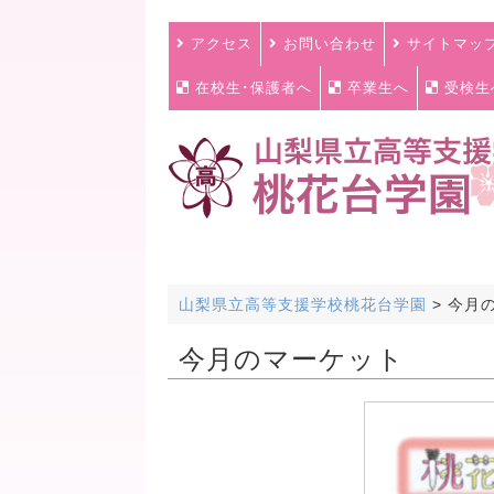
アクセス
お問い合わせ
サイトマッ
在校生･保護者へ
卒業生へ
受検生
山梨県立高等支援学校桃花台学園
>
今月
今月のマーケット