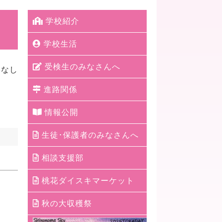
学校紹介
学校生活
受検生のみなさんへ
絡なし
進路関係
情報公開
生徒･保護者のみなさんへ
相談支援部
桃花ダイスキマーケット
秋の大収穫祭